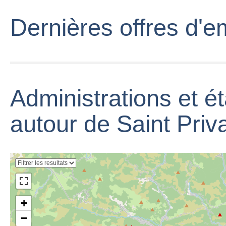
Nothing To Lose
Dernières offres d'em
by Saint Privat
Administrations et é
Saint Privat -
Poisson Rouge
autour de Saint Priv
(Official Video)
HD
+
−
Saint Privat -