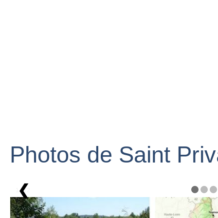
Photos de Saint Priv
❮
1 / 12