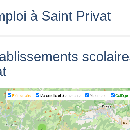
ploi à Saint Privat
tablissements scolair
at
Elémentaire
Maternelle et élémentaire
Maternelle
Collège
2