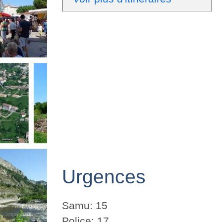
Urgences
Samu: 15
Police: 17